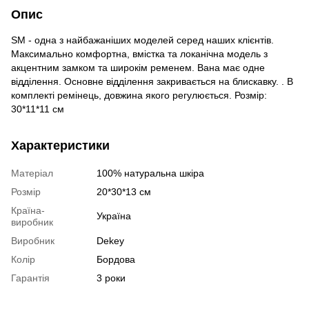
Опис
SM - одна з найбажаніших моделей серед наших клієнтів.
Максимально комфортна, вмістка та локанічна модель з
акцентним замком та широкім ременем. Вана має одне
відділення. Основне відділення закривається на блискавку. . В
комплекті ремінець, довжина якого регулюється. Розмір:
30*11*11 см
Характеристики
Матеріал
100% натуральна шкіра
Розмір
20*30*13 см
Країна-
Україна
виробник
Виробник
Dekey
Колір
Бордова
Гарантія
3 роки