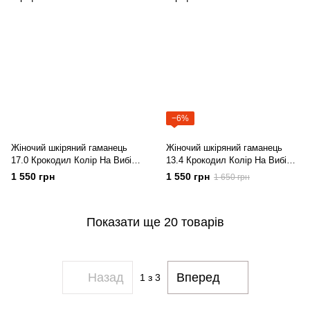
−6%
Жіночий шкіряний гаманець
Жіночий шкіряний гаманець
17.0 Крокодил Колір На Вибір
13.4 Крокодил Колір На Вибір
Dekey
Dekey
1 550 грн
1 550 грн
1 650 грн
Показати ще 20 товарів
Назад
Вперед
1
з 3