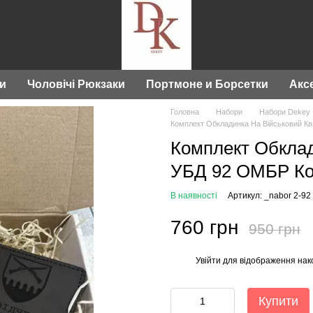
ки
Чоловічі Рюкзаки
Портмоне и Борсетки
Акс
Головна
Набори
Набори Dekey
Комплект Обкладинка На Військовий Кв
Комплект Обклад
УБД 92 ОМБР Ко
В наявності
Артикул: _nabor 2-92
760 грн
950 грн
Увійти
для відображення нак
%
Купити