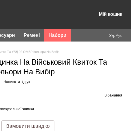
Мій кошик
есуари
Ремені
Набори
Укр
Рус
иток Та УБД 92 ОМБР Кольори На Вибір
инка На Військовий Квиток Та
льори На Вибір
Написати відгук
В бажання
опичувальної знижки
Замовити швидко