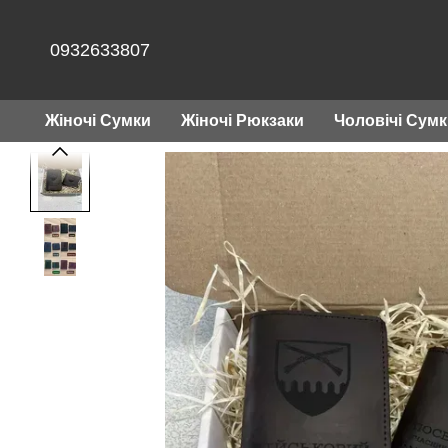
Перейти до основного контенту
0932633807
Жіночі Сумки
Жіночі Рюкзаки
Чоловічі Сум