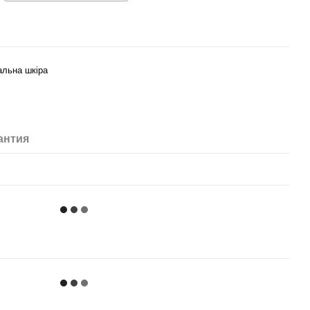
альна шкіра
антия