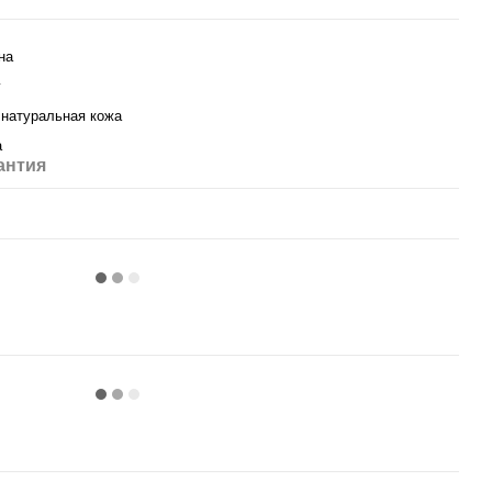
на
y
натуральная кожа
а
антия