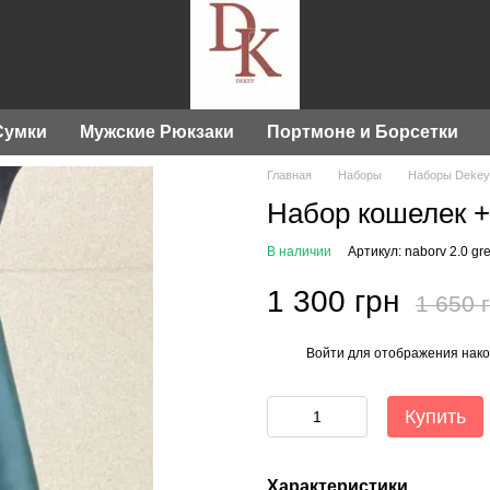
Сумки
Мужские Рюкзаки
Портмоне и Борсетки
Главная
Наборы
Наборы Dekey
Набор кошелек +
В наличии
Артикул: naborv 2.0 gr
1 300 грн
1 650 
Войти
для отображения нако
%
Купить
Характеристики