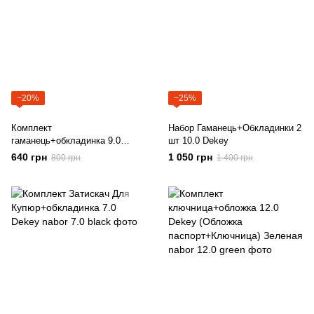
−20%
−25%
Комплект
Набор Гаманець+Обкладинки 2
гаманець+обкладинка 9.0
шт 10.0 Dekey
Dekey
640 грн
1 050 грн
800 грн
1 400 грн