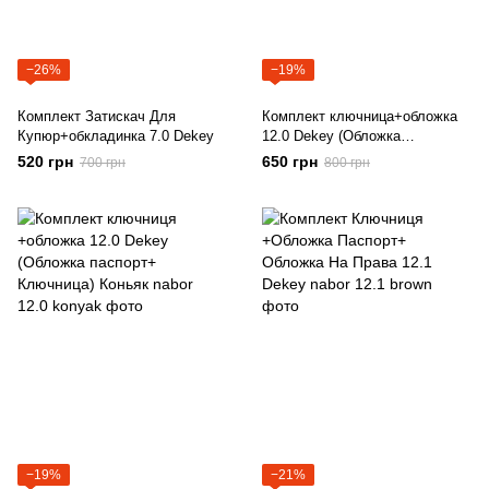
−26%
−19%
Комплект Затискач Для
Комплект ключница+обложка
Купюр+обкладинка 7.0 Dekey
12.0 Dekey (Обложка
паспорт+Ключница) Зеленая
520 грн
650 грн
700 грн
800 грн
−19%
−21%