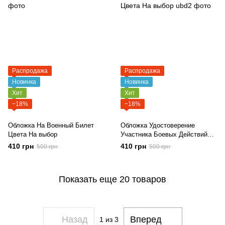
Распродажа
Распродажа
Новинка
Новинка
Хит
Хит
−18%
−18%
Обложка На Военный Билет
Обложка Удостоверение
Цвета На выбор
Участника Боевых Действий
Цвета На выбор
410 грн
410 грн
500 грн
500 грн
Показать еще 20 товаров
Назад
Вперед
1
из 3