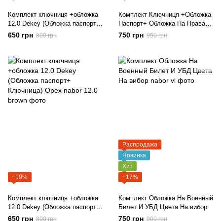
Комплект ключниця +обложка
Комплект Ключниця +Обложка
12.0 Dekey (Обложка паспорт+
Паспорт+ Обложка На Права
Ключница) Коньяк
12.1 Dekey
650 грн
750 грн
800 грн
950 грн
Распродажа
Новинка
Хит
−19%
−17%
Комплект ключниця +обложка
Комплект Обложка На Военный
12.0 Dekey (Обложка паспорт+
Билет И УБД Цвета На вибор
Ключница) Орех
650 грн
750 грн
800 грн
900 грн