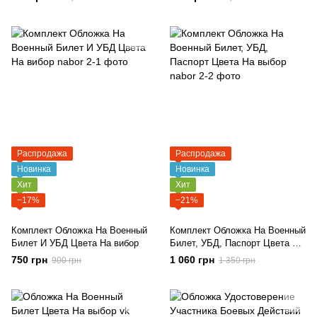
Распродажа
Распродажа
Новинка
Новинка
Хит
Хит
−17%
−21%
Комплект Обложка На Военный
Комплект Обложка На Военный
Билет И УБД Цвета На вибор
Билет, УБД, Паспорт Цвета На
выбор
750 грн
1 060 грн
900 грн
1 350 грн