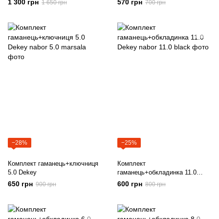
1 300 грн
570 грн
1 650 грн
700 грн
−28%
−25%
Комплект гаманець+ключниця
Комплект
5.0 Dekey
гаманець+обкладинка 11.0
Dekey
650 грн
600 грн
900 грн
800 грн