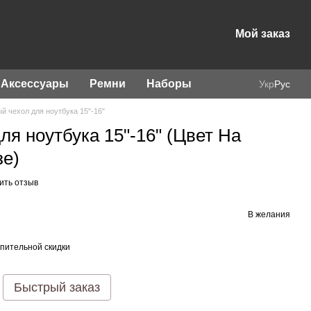
Мой заказ
Аксессуары
Ремни
Наборы
Укр
Рус
й чехол для ноутбука 15"-16"
ля ноутбука 15"-16" (Цвет На
зе)
ить отзыв
В желания
пительной скидки
Быстрый заказ