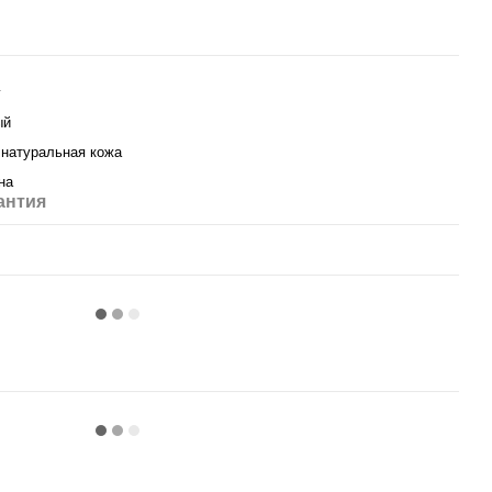
y
ый
натуральная кожа
на
антия