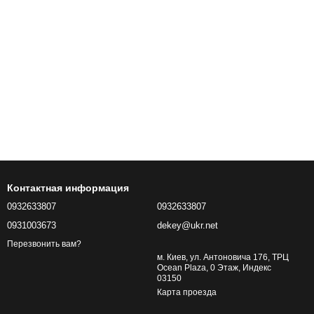
Контактная информация
0932633807
0932633807
0931003673
dekey@ukr.net
Перезвонить вам?
м. Киев, ул. Антоновича 176, ТРЦ
Ocean Plaza, 0 Этаж, Индекс
03150
Карта проезда