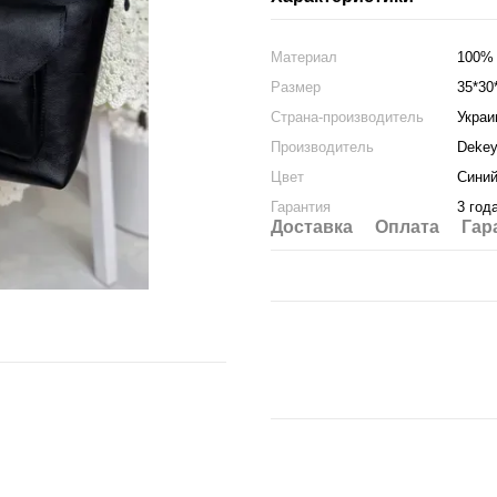
Материал
100% 
Размер
35*30
Страна-производитель
Украи
Производитель
Deke
Цвет
Сини
Гарантия
3 год
Доставка
Оплата
Гар