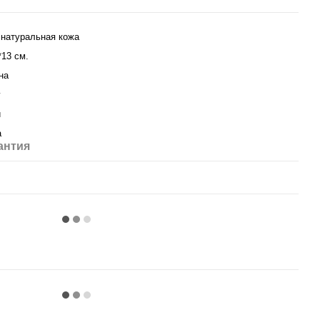
натуральная кожа
*13 см.
на
y
й
а
антия