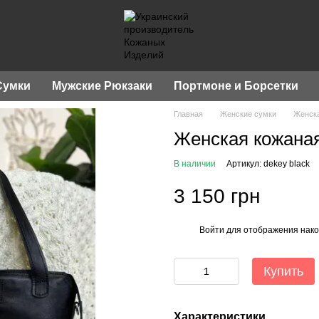
Сумки
Мужские Рюкзаки
Портмоне и Борсетки
Главная
Женские сумки
Женска
Женская кожана
В наличии
Артикул: dekey black
3 150 грн
Войти
для отображения нако
%
Купить
Характеристики