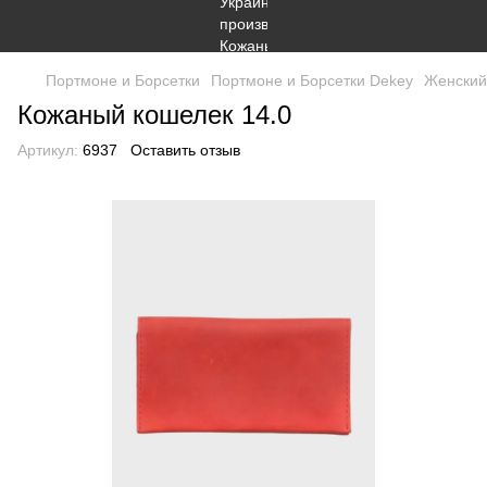
Портмоне и Борсетки
Портмоне и Борсетки Dekey
Женский
Кожаный кошелек 14.0
Артикул:
6937
Оставить отзыв