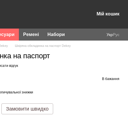
Мій кошик
есуари
Ремені
Набори
Укр
Рус
Dekey
Шкіряна обкладинка на паспорт Dekey
нка на паспорт
сати відгук
В бажання
опичувальної знижки
Замовити швидко