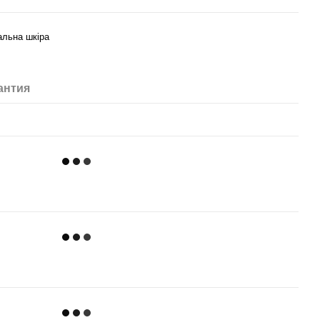
альна шкіра
антия