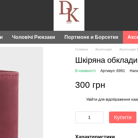
ки
Чоловічі Рюкзаки
Портмоне и Борсетки
Акс
Головна
Аксесуари
Аксесуари 
Шкіряна обклади
В наявності
Артикул: 6991
Напи
300 грн
Увійти
для відображення нак
%
Купити
Характеристики