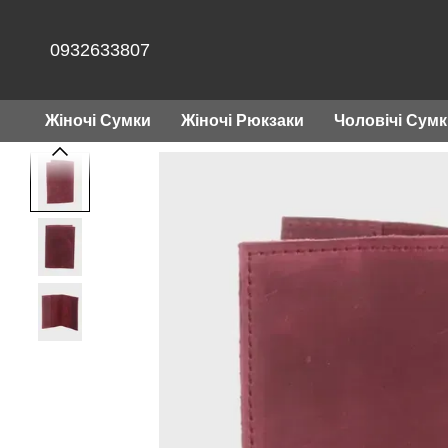
Перейти до основного контенту
0932633807
Жіночі Сумки
Жіночі Рюкзаки
Чоловічі Сум