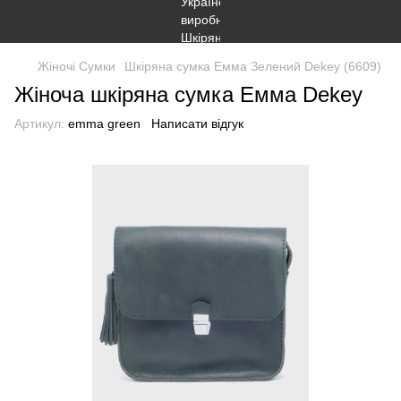
Жіночі Сумки
Шкіряна сумка Емма Зелений Dekey (6609)
Жіноча шкіряна сумка Емма Dekey
Артикул:
emma green
Написати відгук