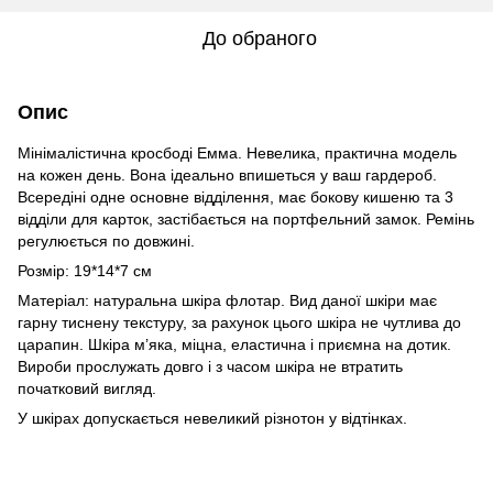
До обраного
Опис
Мінімалістична кросбоді Емма. Невелика, практична модель
на кожен день. Вона ідеально впишеться у ваш гардероб.
Всередіні одне основне відділення, має бокову кишеню та 3
відділи для карток, застібається на портфельний замок. Ремінь
регулюється по довжині.
Розмір: 19*14*7 см
Матеріал: натуральна шкіра флотар. Вид даної шкіри має
гарну тиснену текстуру, за рахунок цього шкіра не чутлива до
царапин. Шкіра м’яка, міцна, еластична і приємна на дотик.
Вироби прослужать довго і з часом шкіра не втратить
початковий вигляд.
У шкірах допускається невеликий різнотон у відтінках.