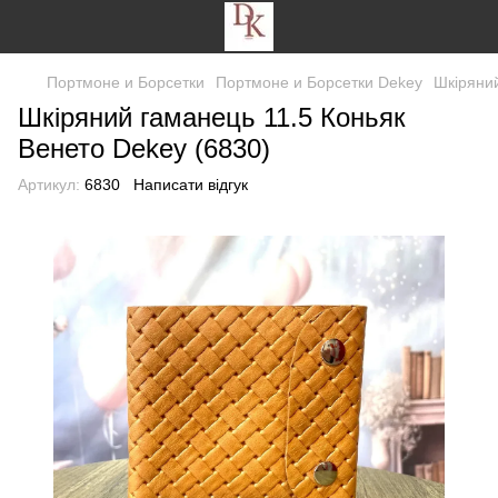
Портмоне и Борсетки
Портмоне и Борсетки Dekey
Шкіряний
Шкіряний гаманець 11.5 Коньяк
Венето Dekey (6830)
Артикул:
6830
Написати відгук