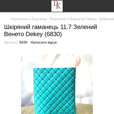
Портмоне и Борсетки
Портмоне и Борсетки Dekey
Шкіряний
Шкіряний гаманець 11.7 Зелений
Венето Dekey (6830)
Артикул:
6830
Написати відгук