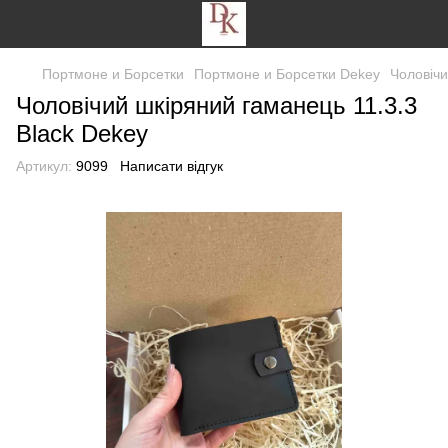
Портмоне и Борсетки
Портмоне и Борсетки Dekey
Чоловічи
Чоловічий шкіряний гаманець 11.3.3
Black Dekey
Артикул:
9099
Написати відгук