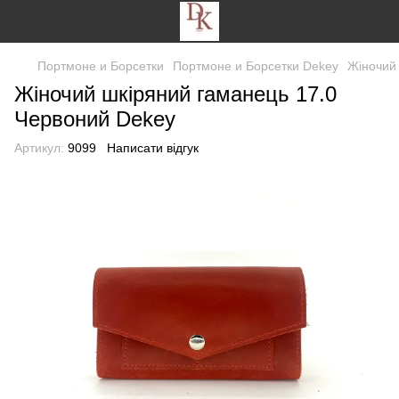
Портмоне и Борсетки
Портмоне и Борсетки Dekey
Жіночий
Жіночий шкіряний гаманець 17.0
Червоний Dekey
Артикул:
9099
Написати відгук