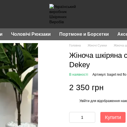
ки
Чоловічі Рюкзаки
Портмоне и Борсетки
Акс
Головна
Жіночі Сумки
Жіноча ш
Жіноча шкіряна 
Dekey
В наявності
Артикул: baget red flo
2 350 грн
Увійти
для відображення нак
%
Купити