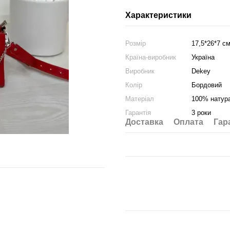
Характеристики
Розмір
17,5*26*7 с
Країна-виробник
Україна
Виробник
Dekey
Колір
Бордовий
Матеріал
100% натур
Гарантія
3 роки
Доставка
Оплата
Гар