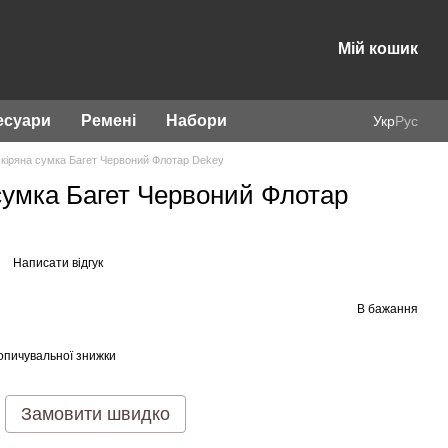
Мій кошик
есуари
Ремені
Набори
Укр
Рус
кіряна сумка Багет Червоний Флотар Dekey
сумка Багет Червоний Флотар
Написати відгук
В бажання
опичувальної знижки
Замовити швидко