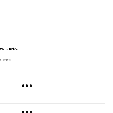
м
альна шкіра
антия