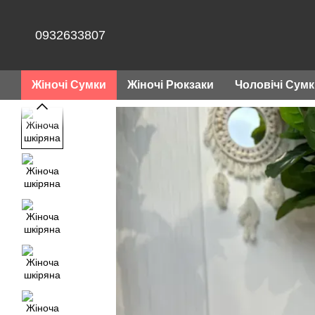
Перейти до основного контенту
0932633807
Жіночі Сумки
Жіночі Рюкзаки
Чоловічі Сум