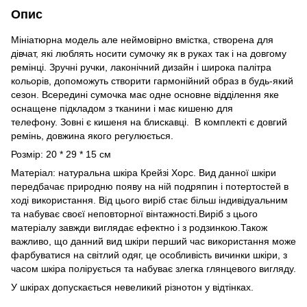
Опис
Мініатюрна модель але неймовірно вмістка, створена для
дівчат, які люблять носити сумочку як в руках так і на довгому
ремінці. Зручні ручки, лаконічний дизайн і широка палітра
кольорів, допоможуть створити гармонійний образ в будь-який
сезон. Всередині сумочка має одне основне відділення яке
оснащене підкладом з тканини і має кишеню для
телефону. Зовні є кишеня на блискавці. В комплекті є довгий
ремінь, довжина якого регулюється.
Розмір: 20 * 29 * 15 см
Матеріал: натуральна шкіра Крейзі Хорс. Вид данної шкіри
передбачає природню появу на ній подряпин і потертостей в
ході використання. Від цього виріб стає більш індивідуальним
та набуває своєї неповторної вінтажності.Виріб з цього
матеріалу завжди виглядає ефектно і з родзинкою.Також
важливо, що данний вид шкіри перший час використання може
фарбуватися на світлий одяг, це особливість вичинки шкіри, з
часом шкіра полірується та набуває злегка глянцевого вигляду.
У шкірах допускається невеликий різнотон у відтінках.