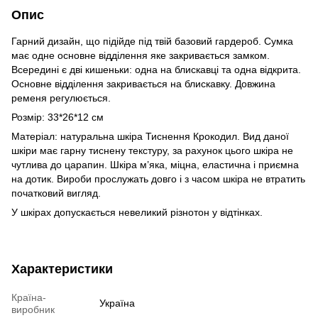
Опис
Гарний дизайн, що підійде під твій базовий гардероб. Сумка
має одне основне відділення яке закривається замком.
Всередині є дві кишеньки: одна на блискавці та одна відкрита.
Основне відділення закривається на блискавку. Довжина
ременя регулюється.
Розмір: 33*26*12 см
Матеріал: натуральна шкіра Тиснення Крокодил. Вид даної
шкіри має гарну тиснену текстуру, за рахунок цього шкіра не
чутлива до царапин. Шкіра м’яка, міцна, еластична і приємна
на дотик. Вироби прослужать довго і з часом шкіра не втратить
початковий вигляд.
У шкірах допускається невеликий різнотон у відтінках.
Характеристики
Країна-
Україна
виробник