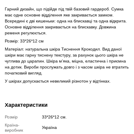
Гарний дизайн, що підійде під твій базовий гардероб. Сумка
має одне основне відділення яке закривається замком.
Всередині є дві кишеньки: одна на блискавці та одна відкрита.
Основне відділення закривається на блискавку. Довжина
ременя регулюється.
Розмір: 33*26*12 см
Матеріал: натуральна шкіра Тиснення Крокодил. Вид даної
шкіри має гарну тиснену текстуру, за рахунок цього шкіра не
чутлива до царапин. Шкіра м’яка, міцна, еластична і приємна
на дотик. Вироби прослужать довго і з часом шкіра не втратить
початковий вигляд.
У шкірах допускається невеликий різнотон у відтінках.
Характеристики
Розмір
33*26*12 см.
Країна-
Україна
виробник