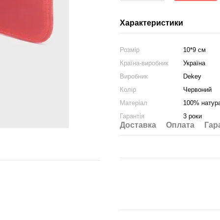
Характеристики
Розмір
10*9 см
Країна-виробник
Україна
Виробник
Dekey
Колір
Червоний
Матеріал
100% натур
Гарантія
3 роки
Доставка
Оплата
Гар