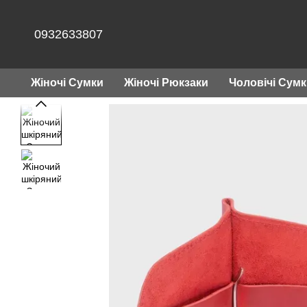
Перейти до основного контенту
0932633807
Жіночі Сумки
Жіночі Рюкзаки
Чоловічі Сум