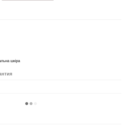
альна шкіра
антия