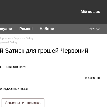
Мій кошик
есуари
Ремені
Набори
Укр
Рус
Портмоне и Борсетки Dekey
ервоний Dekey
й Затиск для грошей Червоний
d
Написати відгук
В бажання
опичувальної знижки
Замовити швидко