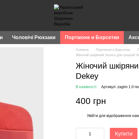
ки
Чоловічі Рюкзаки
Портмоне и Борсетки
Акс
Головна
Портмоне и Борсетки
Жіночий шкіряний Затиск для грошей Ч
Жіночий шкіряни
Dekey
В наявності
Артикул: zagim 1.0 re
400 грн
Увійти
для відображення нак
%
Купити